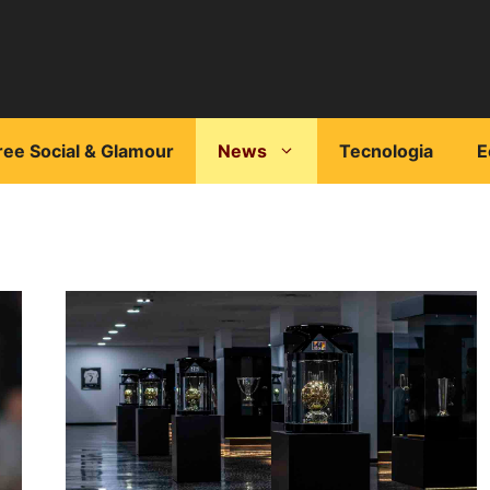
ree Social & Glamour
News
Tecnologia
E