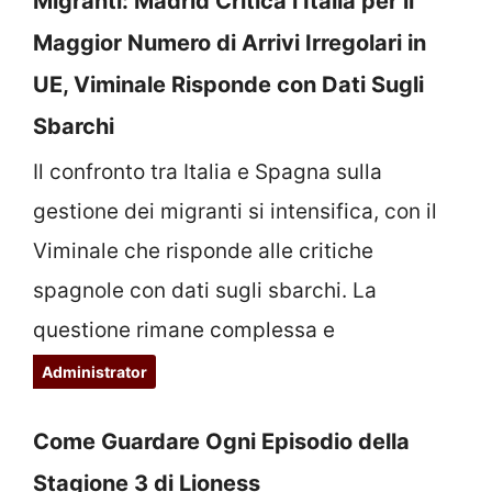
Migranti: Madrid Critica l’Italia per il
Maggior Numero di Arrivi Irregolari in
UE, Viminale Risponde con Dati Sugli
Sbarchi
Il confronto tra Italia e Spagna sulla
gestione dei migranti si intensifica, con il
Viminale che risponde alle critiche
spagnole con dati sugli sbarchi. La
questione rimane complessa e
sfaccettata.
Administrator
Come Guardare Ogni Episodio della
Stagione 3 di Lioness