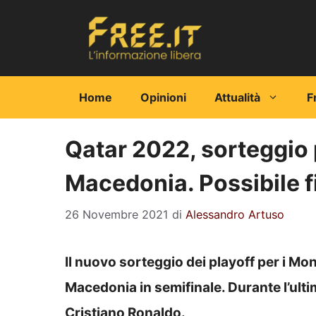
Vai
al
contenuto
Home
Opinioni
Attualità
F
Qatar 2022, sorteggio p
Macedonia. Possibile f
26 Novembre 2021
di
Alessandro Artuso
Il nuovo sorteggio dei playoff per i Mond
Macedonia in semifinale. Durante l’ulti
Cristiano Ronaldo.