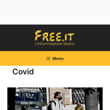
Vai
al
contenuto
Menu
Covid