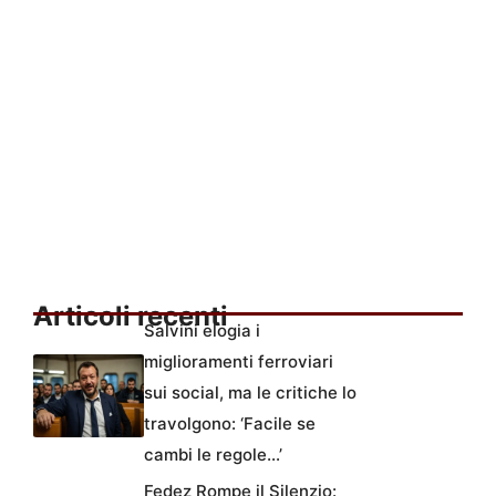
Articoli recenti
Salvini elogia i
miglioramenti ferroviari
sui social, ma le critiche lo
travolgono: ‘Facile se
cambi le regole…’
Fedez Rompe il Silenzio: