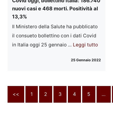
Covid oggi, bollettino Italia: 186.740
nuovi casi e 468 morti. Positività al
13,3%
Il Ministero della Salute ha pubblicato
il consueto bollettino con i dati Covid
in Italia oggi 25 gennaio ...
Leggi tutto
25 Gennaio 2022
<<
1
2
3
4
5
…