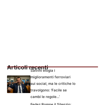
Articoli recenti
Salvini elogia i
miglioramenti ferroviari
sui social, ma le critiche lo
travolgono: ‘Facile se
cambi le regole…’
Fedez Rompe il Silenzio: