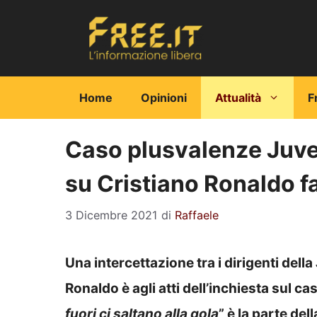
Vai
al
contenuto
Home
Opinioni
Attualità
F
Caso plusvalenze Juve
su Cristiano Ronaldo fa
3 Dicembre 2021
di
Raffaele
Una intercettazione tra i dirigenti dell
Ronaldo è agli atti dell’inchiesta sul c
fuori ci saltano alla gola
” è la parte de