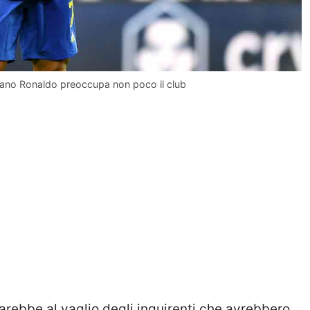
stiano Ronaldo preoccupa non poco il club
arebbe al vaglio degli inquirenti che avrebbero