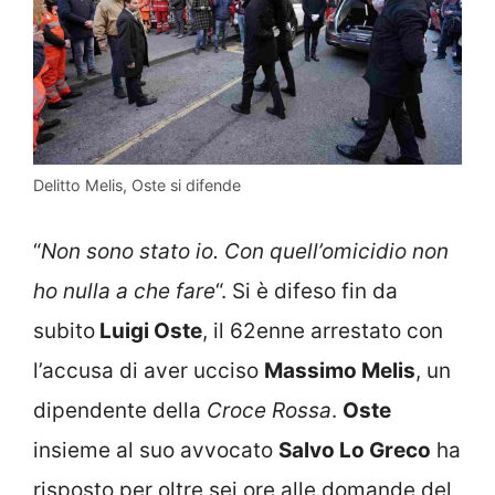
Delitto Melis, Oste si difende
“
Non sono stato io. Con quell’omicidio non
ho nulla a che fare
“. Si è difeso fin da
subito
Luigi Oste
, il 62enne arrestato con
l’accusa di aver ucciso
Massimo Melis
, un
dipendente della
Croce Rossa
.
Oste
insieme al suo avvocato
Salvo Lo Greco
ha
risposto per oltre sei ore alle domande del