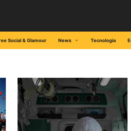
ree Social & Glamour
News
Tecnologia
E