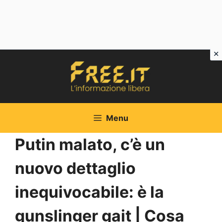
Vai
al
contenuto
Menu
Putin malato, c’è un
nuovo dettaglio
inequivocabile: è la
gunslinger gait | Cosa