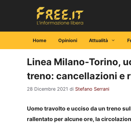
Vai
al
contenuto
Home
Opinioni
Attualità
F
Linea Milano-Torino, u
treno: cancellazioni e r
28 Dicembre 2021
di
Stefano Serrani
Uomo travolto e ucciso da un treno sulla
rallentato per alcune ore, la circolazion