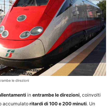
trambe le direzioni
allentamenti
in
entrambe le direzioni
, coinvolti
no accumulato
ritardi di 100 e 200 minuti
. Un