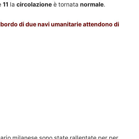
le
11
la
circolazione
è tornata
normale
.
 a bordo di due navi umanitarie attendono di
iario milanese sono state rallentate per per