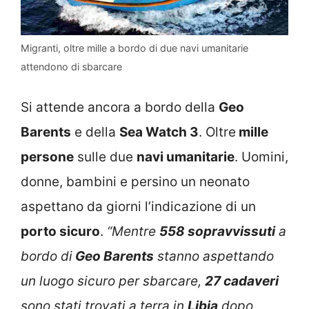
Migranti, oltre mille a bordo di due navi umanitarie
attendono di sbarcare
Si attende ancora a bordo della
Geo
Barents
e della
Sea Watch 3
. Oltre
mille
persone
sulle due
navi umanitarie
. Uomini,
donne, bambini e persino un neonato
aspettano da giorni l’indicazione di un
porto sicuro
.
“Mentre
558 sopravvissuti
a
bordo di
Geo Barents
stanno aspettando
un luogo sicuro per sbarcare,
27 cadaveri
sono stati trovati a terra in
Libia
dopo