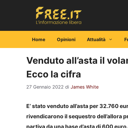
Vai
al
contenuto
Home
Opinioni
Attualità
F
Venduto all’asta il vol
Ecco la cifra
27 Gennaio 2022
di
James White
E’ stato venduto all’asta per 32.760 eu
rivendicarono il sequestro dell’allora 
partiva da una base d’asta di 600 euro