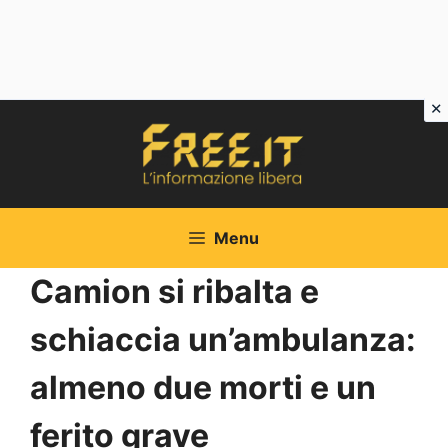
Vai
al
contenuto
Menu
Camion si ribalta e
schiaccia un’ambulanza:
almeno due morti e un
ferito grave