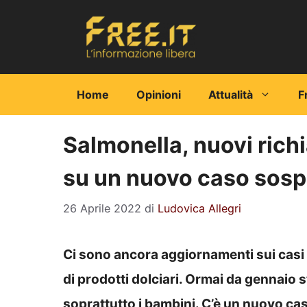
Vai
al
contenuto
Home
Opinioni
Attualità
F
Salmonella, nuovi richi
su un nuovo caso sosp
26 Aprile 2022
di
Ludovica Allegri
Ci sono ancora aggiornamenti sui casi di
di prodotti dolciari. Ormai da gennaio 
soprattutto i bambini. C’è un nuovo caso