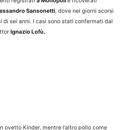
enti registrati
a Monopoli
e ricoverati
essandro Sansonetti
, dove nei giorni scorsi
 di sei anni. I casi sono stati confermati dal
ottor
Ignazio Lofù.
 ovetto Kinder, mentre l’altro pollo come