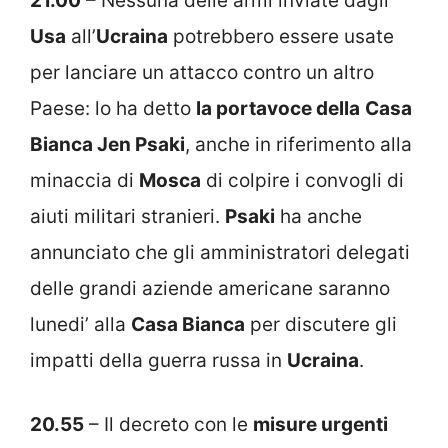
21.00
– Nessuna delle armi inviate dagli
Usa
all’
Ucraina
potrebbero essere usate
per lanciare un attacco contro un altro
Paese: lo ha detto
la portavoce della
Casa
Bianca Jen Psaki
, anche in riferimento alla
minaccia di
Mosca
di colpire i convogli di
aiuti militari stranieri.
Psaki
ha anche
annunciato che gli amministratori delegati
delle grandi aziende americane saranno
lunedi’ alla
Casa Bianca
per discutere gli
impatti della guerra russa in
Ucraina
.
20.55
– Il decreto con le
misure urgenti