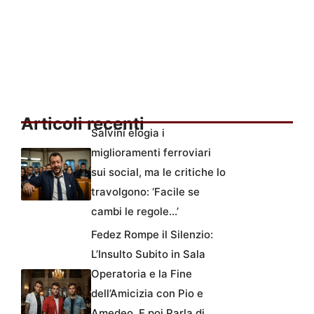
Articoli recenti
Salvini elogia i
miglioramenti ferroviari
sui social, ma le critiche lo
travolgono: ‘Facile se
cambi le regole…’
Fedez Rompe il Silenzio:
L’Insulto Subito in Sala
Operatoria e la Fine
dell’Amicizia con Pio e
Amedeo. E poi Parla di