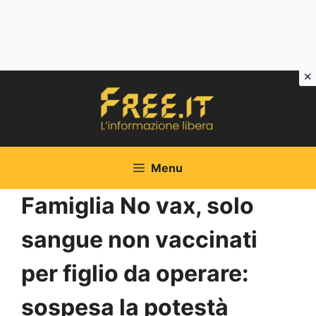
Vai
al
contenuto
Menu
Famiglia No vax, solo
sangue non vaccinati
per figlio da operare:
sospesa la potestà