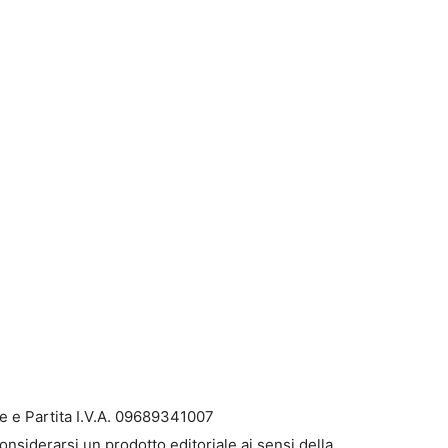
e e Partita I.V.A. 09689341007
onsiderarsi un prodotto editoriale ai sensi della