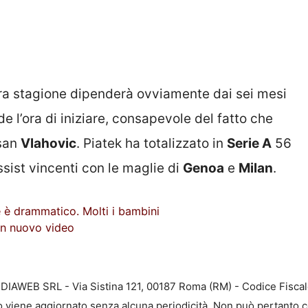
tra stagione dipenderà ovviamente dai sei mesi
e l’ora di iniziare, consapevole del fatto che
usan
Vlahovic
. Piatek ha totalizzato in
Serie A
56
sist vincenti con le maglie di
Genoa
e
Milan
.
ime è drammatico. Molti i bambini
un nuovo video
EDIAWEB SRL - Via Sistina 121, 00187 Roma (RM) - Codice Fiscal
to viene aggiornato senza alcuna periodicità. Non può pertanto c