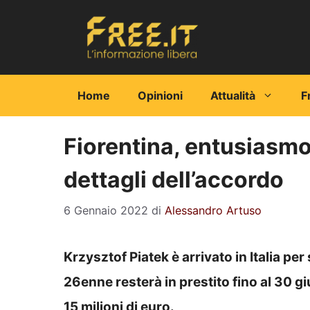
Vai
al
contenuto
Home
Opinioni
Attualità
F
Fiorentina, entusiasmo 
dettagli dell’accordo
6 Gennaio 2022
di
Alessandro Artuso
Krzysztof Piatek
è arrivato in Italia per
26enne resterà in prestito fino al 30 g
15 milioni di euro.