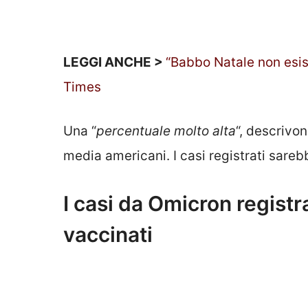
LEGGI ANCHE >
“Babbo Natale non esis
Times
Una “
percentuale molto alta
“, descrivon
media americani. I casi registrati sareb
I casi da Omicron regist
vaccinati