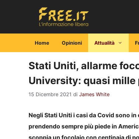
Vai
al
contenuto
Home
Opinioni
Attualità
F
Stati Uniti, allarme foc
University: quasi mille 
15 Dicembre 2021
di
James White
Negli Stati Uniti i casi da Covid sono 
prendendo sempre più piede in America.
scoppia un focolaio con centinaia di pos