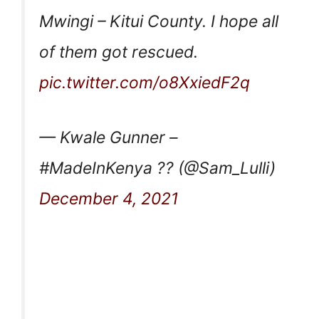
Mwingi – Kitui County. I hope all
of them got rescued.
pic.twitter.com/o8XxiedF2q
— Kwale Gunner –
#MadeInKenya ?? (@Sam_Lulli)
December 4, 2021