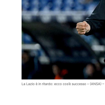
La Lazio è in ritardo: ecco cos’è successo – (ANSA) – f