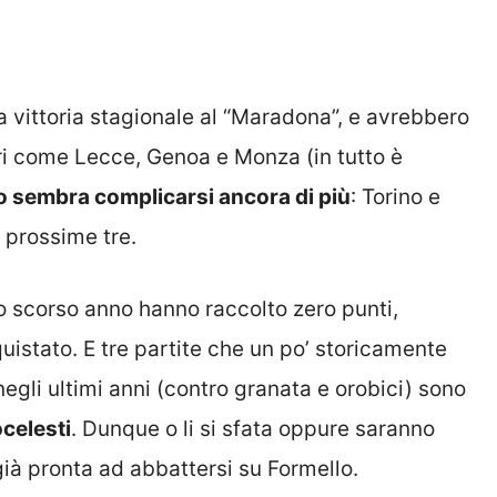
ca vittoria stagionale al “Maradona”, e avrebbero
ri come Lecce, Genoa e Monza (in tutto è
o sembra complicarsi ancora di più
: Torino e
e prossime tre.
ni lo scorso anno hanno raccolto zero punti,
uistato. E tre partite che un po’ storicamente
 negli ultimi anni (contro granata e orobici) sono
ocelesti
. Dunque o li si sfata oppure saranno
ià pronta ad abbattersi su Formello.