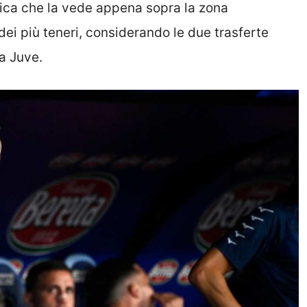
ifica che la vede appena sopra la zona
 dei più teneri, considerando le due trasferte
a Juve.