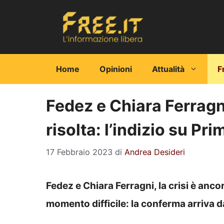
Vai
al
contenuto
Home
Opinioni
Attualità
F
Fedez e Chiara Ferragni
risolta: l’indizio su Pr
17 Febbraio 2023
di
Andrea Desideri
Fedez e Chiara Ferragni, la crisi è anco
momento difficile: la conferma arriva 