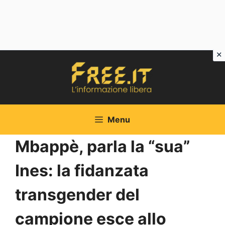
Vai
al
contenuto
Menu
Mbappè, parla la “sua”
Ines: la fidanzata
transgender del
campione esce allo