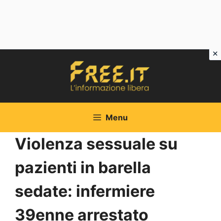
Vai
al
contenuto
Menu
Violenza sessuale su
pazienti in barella
sedate: infermiere
39enne arrestato