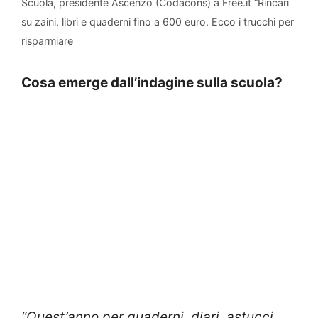
Scuola, presidente Ascenzo (Codacons) a Free.it “Rincari
su zaini, libri e quaderni fino a 600 euro. Ecco i trucchi per
risparmiare
Cosa emerge dall’indagine sulla scuola?
“Quest’anno per quaderni, diari, astucci,