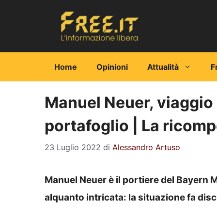
Vai
al
contenuto
Home
Opinioni
Attualità
F
Manuel Neuer, viaggio di
portafoglio | La ricom
23 Luglio 2022
di
Alessandro Artuso
Manuel Neuer è il portiere del Bayern 
alquanto intricata: la situazione fa dis