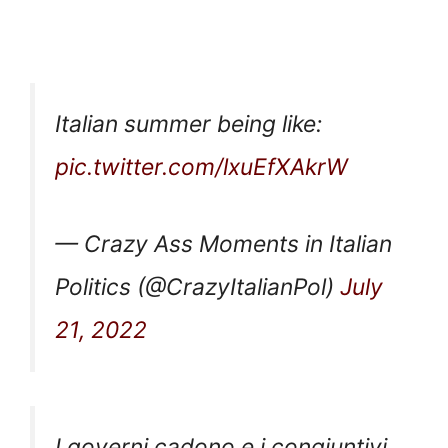
Italian summer being like:
pic.twitter.com/lxuEfXAkrW
— Crazy Ass Moments in Italian
Politics (@CrazyItalianPol)
July
21, 2022
I governi cadono e i congiuntivi