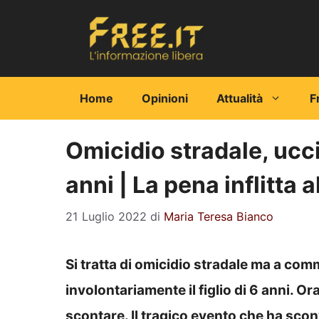
Vai
al
contenuto
Home
Opinioni
Attualità
F
Omicidio stradale, uccid
anni | La pena inflitta 
21 Luglio 2022
di
Maria Teresa Bianco
Si tratta di omicidio stradale ma a com
involontariamente il figlio di 6 anni. 
scontare. Il tragico evento che ha scon