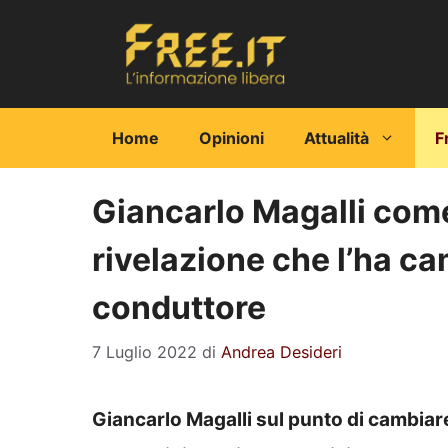
Vai
al
contenuto
Home
Opinioni
Attualità
F
Giancarlo Magalli come
rivelazione che l’ha ca
conduttore
7 Luglio 2022
di
Andrea Desideri
Giancarlo Magalli sul punto di cambiare: