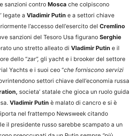
e sanzioni contro
Mosca
che colpiscono
a’ legate a
Vladimir Putin
e a settori chiave
eriormente l’accesso dell’esercito del
Cremlino
uove sanzioni del Tesoro Usa figurano
Serghie
erato uno stretto alleato di
Vladimir Putin
e il
ore dello “
zar”,
gli yacht e i brooker del settore
al Yachts e i suoi ceo “
che forniscono servizi
 sovrintendono settori chiave dell’economia russa
ration,
societa’ statale che gioca un ruolo guida
ssa.
Vladimir Putin
è malato di cancro e si è
 riporta nel frattempo Newsweek citando
ale il presidente russo sarebbe scampato a un
 sono preoccupati da un Putin sempre
“più