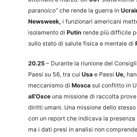
paranoico”
che rende la guerra in
Ucrai
Newsweek,
i funzionari americani metto
isolamento di
Putin
rende più difficile p
sullo stato di salute fisica e mentale di
20.25
– Durante la riunione del Consig
Paesi su 56, tra cui
Usa
e Paesi
Ue,
hann
meccanismo di
Mosca
sul conflitto in U
all’Osce
una missione di raccolta prove s
diritti umani. Una missione dello stesso
con un report che indicava la presenza 
ma i dati presi in analisi non comprendeva