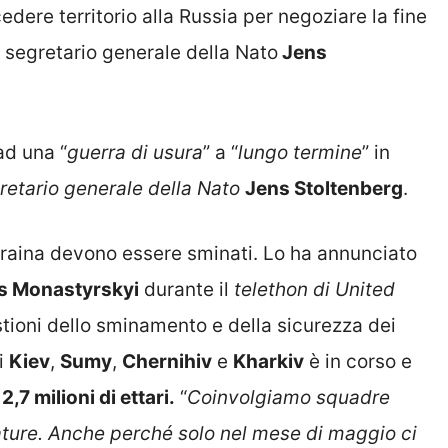
dere territorio alla Russia per negoziare la fine
l segretario generale della Nato
Jens
ad una “
guerra di usura
” a “
lungo termine
” in
retario generale della Nato
Jens Stoltenberg
.
’Ucraina devono essere sminati. Lo ha annunciato
s Monastyrskyi
durante il
telethon di United
tioni dello sminamento e della sicurezza dei
di
Kiev
,
Sumy
,
Chernihiv
e
Kharkiv
è in corso e
e
2,7 milioni di ettari.
“
Coinvolgiamo squadre
ature.
Anche perché solo nel mese di maggio ci