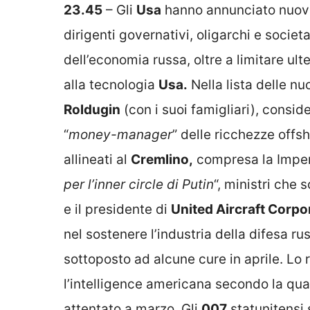
23.45
– Gli
Usa
hanno annunciato nuov
dirigenti governativi, oligarchi e societ
dell’economia russa, oltre a limitare ult
alla tecnologia
Usa.
Nella lista delle n
Roldugin
(con i suoi famigliari), consid
“
money-manager
” delle ricchezze offsh
allineati al
Cremlino,
compresa la Imperi
per l’inner circle di Putin
“, ministri che
e il presidente di
United Aircraft Corpo
nel sostenere l’industria della difesa ru
sottoposto ad alcune cure in aprile. Lo
l’intelligence americana secondo la qu
attentato a marzo. Gli
007
statunitensi