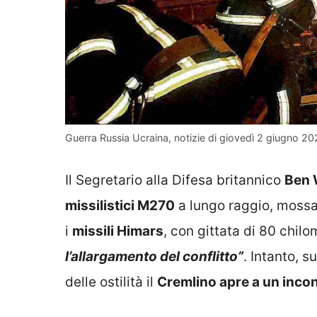
Guerra Russia Ucraina, notizie di giovedì 2 giugno 2
Il Segretario alla Difesa britannico
Ben 
missilistici M270
a lungo raggio, moss
i
missili Himars
, con gittata di 80 chilo
l’allargamento del conflitto”
. Intanto, s
delle ostilità il
Cremlino apre a un inco