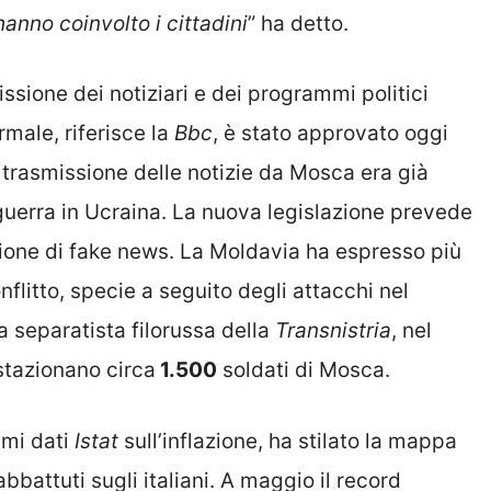
hanno coinvolto i cittadini
” ha detto.
ssione dei notiziari e dei programmi politici
rmale, riferisce la
Bbc
, è stato approvato oggi
a trasmissione delle notizie da Mosca era già
la guerra in Ucraina. La nuova legislazione prevede
sione di fake news. La Moldavia ha espresso più
onflitto, specie a seguito degli attacchi nel
a separatista filorussa della
Transnistria
, nel
stazionano circa
1.500
soldati di Mosca.
timi dati
Istat
sull’inflazione, ha stilato la mappa
abbattuti sugli italiani. A maggio il record