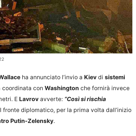
022
Wallace
ha annunciato l’invio a
Kiev
di
sistemi
a coordinata con
Washington
che fornirà invece
metri. E
Lavrov
avverte:
“Così si rischia
ul fronte diplomatico, per la prima volta dall’inizio
ntro Putin-Zelensky
.