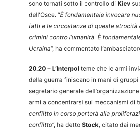
sono tornati sotto il controllo di
Kiev
suc
dell’Osce. “
È fondamentale invocare nuo
fatti e le circostanze di queste atroci
crimini contro l’umanità. È fondamentale
Ucraina
“, ha commentato l’ambasciator
20.20
–
L’Interpol
teme che le armi inviat
della guerra finiscano in mani di gruppi 
segretario generale dell’organizzazion
armi a concentrarsi sui meccanismi di t
conflitto in corso porterà alla proliferaz
conflitto
“, ha detto
Stock,
citato dai med