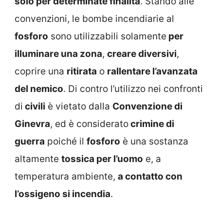
solo per determinate finalità
. Stando alle
convenzioni, le bombe incendiarie al
fosforo
sono utilizzabili solamente
per
illuminare
una zona
,
creare diversivi
,
coprire una
ritirata
o
rallentare
l’avanzata
del nemico
. Di contro l’utilizzo nei confronti
di
civili
è vietato dalla
Convenzione di
Ginevra
, ed è considerato
crimine di
guerra
poiché il
fosforo
è una sostanza
altamente
tossica per l’uomo
e, a
temperatura ambiente,
a contatto con
l’ossigeno si incendia
.