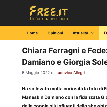
Vai
al
contenuto
Home
Opinioni
Attualità
F
Chiara Ferragni e Fede
Damiano e Giorgia Soler
5 Maggio 2022
di
Ludovica Allegri
Ha sollevato molta curiosità la foto di 
Maneskin Damiano con la fidanzata Gio
delle coppie più influenti dello showbiz