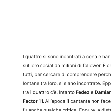
I quattro si sono incontrati a cena e h
sul loro social da milioni di follower. È 
tutti, per cercare di comprendere perc
lontane tra loro, si siano incontrate. E
tra i quattro c’è. Intanto
Fedez
e
Damia
Factor 11.
All’epoca i
l cantante non face
fu anche qualche critica. Eppure, a dist