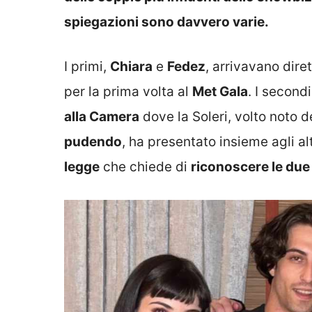
spiegazioni sono davvero varie.
I primi,
Chiara
e
Fedez
, arrivavano dir
per la prima volta al
Met Gala
. I second
alla Camera
dove la Soleri, volto noto d
pudendo
, ha presentato insieme agli altr
legge
che chiede di
riconoscere le due