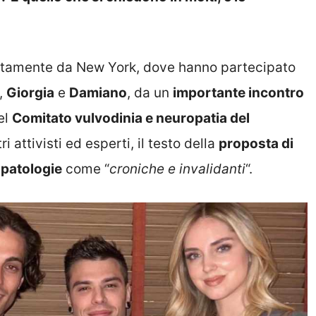
ettamente da New York,
dove hanno partecipato
i,
Giorgia
e
Damiano
,
da un
importante incontro
el
Comitato vulvodinia e neuropatia del
i attivisti ed esperti, il testo della
proposta di
 patologie
come “
croniche e invalidanti
“.