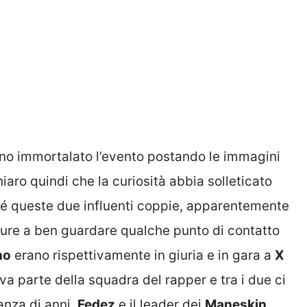
anno immortalato l’evento postando le immagini
chiaro quindi che la curiosità abbia solleticato
hé queste due influenti coppie, apparentemente
ppure a ben guardare qualche punto di contatto
no
erano rispettivamente in giuria e in gara a
X
va parte della squadra del rapper e tra i due ci
anza di anni,
Fedez
e il leader dei
Maneskin