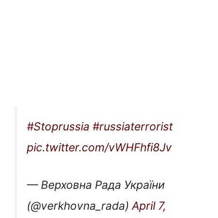
#Stoprussia
#russiaterrorist
pic.twitter.com/vWHFhfi8Jv
— Верховна Рада України
(@verkhovna_rada)
April 7,