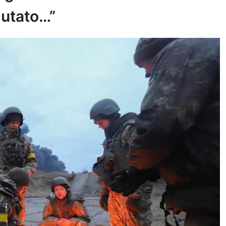
alutato…”