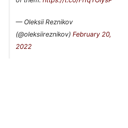
of them.
https://t.co/Fl1qYOiysP
— Oleksii Reznikov
(@oleksiireznikov)
February 20,
2022