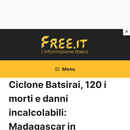
Vai
al
contenuto
Menu
Ciclone Batsirai, 120 i
morti e danni
incalcolabili:
Madagascar in