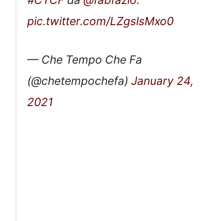
#CTCF
da
@fabfazio
.
pic.twitter.com/LZgslsMxo0
— Che Tempo Che Fa
(@chetempochefa)
January 24,
2021