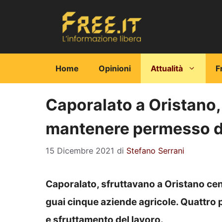
Vai
al
contenuto
Home
Opinioni
Attualità
F
Caporalato a Oristano, 
mantenere permesso di
15 Dicembre 2021
di
Stefano Serrani
Caporalato, sfruttavano a Oristano centi
guai cinque aziende agricole. Quattro 
e sfruttamento del lavoro.