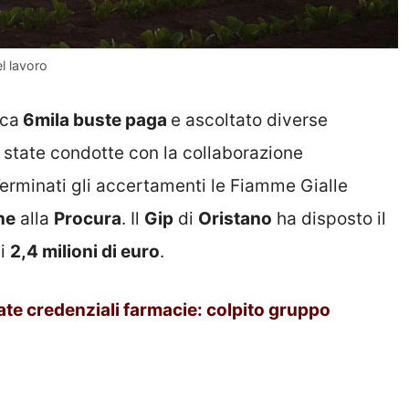
l lavoro
rca
6mila buste paga
e ascoltato diverse
state condotte con la collaborazione
Terminati gli accertamenti le Fiamme Gialle
ne
alla
Procura
. Il
Gip
di
Oristano
ha disposto il
di
2,4 milioni di euro
.
late credenziali farmacie: colpito gruppo