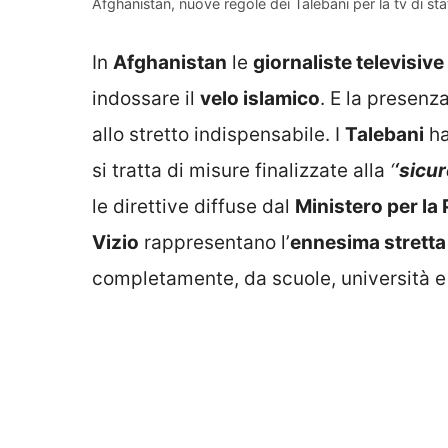
Afghanistan, nuove regole dei Talebani per la tv di stato
In
Afghanistan
le
giornaliste televisive
indossare il
velo islamico
. E la presenz
allo stretto indispensabile. I
Talebani
ha
si tratta di misure finalizzate alla
‘
‘sicu
le direttive diffuse dal
Ministero per la
Vizio
rappresentano l’
ennesima stretta 
completamente, da scuole, università e l