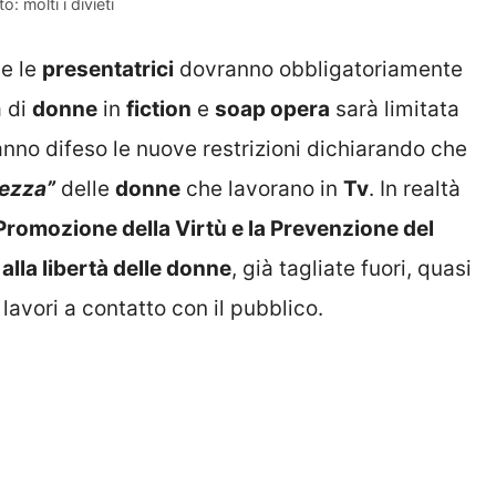
: molti i divieti
e le
presentatrici
dovranno obbligatoriamente
a di
donne
in
fiction
e
soap opera
sarà limitata
nno difeso le nuove restrizioni dichiarando che
rezza”
delle
donne
che lavorano in
Tv
. In realtà
 Promozione della Virtù e la Prevenzione del
alla libertà delle donne
, già tagliate fuori, quasi
avori a contatto con il pubblico.