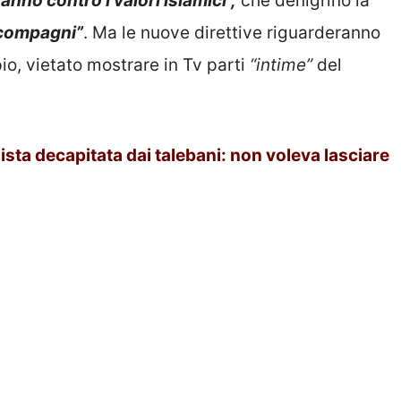
anno contro i valori islamici”,
che denigrino la
i compagni”
. Ma le nuove direttive riguarderanno
o, vietato mostrare in Tv parti
“intime”
del
ista decapitata dai talebani: non voleva lasciare