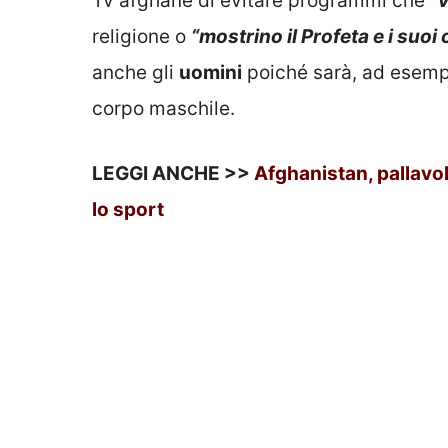
Tv afghane di evitare programmi che
“v
religione o
“mostrino il Profeta e i suo
anche gli
uomini
poiché sarà, ad esempi
corpo maschile.
LEGGI ANCHE >>
Afghanistan, pallavol
lo sport