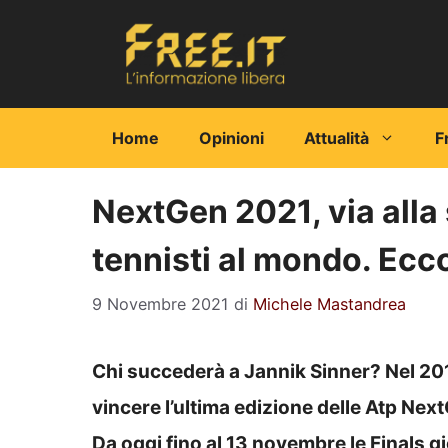
Vai
al
contenuto
Home
Opinioni
Attualità
F
NextGen 2021, via alla s
tennisti al mondo. Ecc
9 Novembre 2021
di
Michele Mastandrea
Chi succederà a Jannik Sinner? Nel 2019
vincere l’ultima edizione delle Atp Nex
Da oggi fino al 13 novembre le Finals g