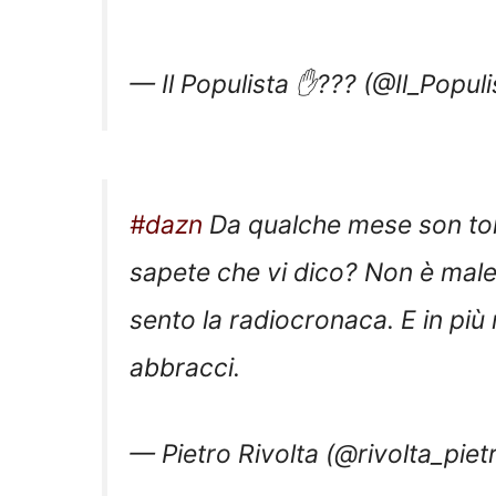
— Il Populista ✋??? (@Il_Populi
#dazn
Da qualche mese son torna
sapete che vi dico? Non è male
sento la radiocronaca. E in più 
abbracci.
— Pietro Rivolta (@rivolta_piet