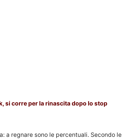
 si corre per la rinascita dopo lo stop
: a regnare sono le percentuali. Secondo le
dal Sole24Ore, si registrerebbe
un 20% di