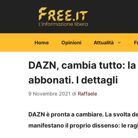
Vai
al
contenuto
Home
Opinioni
Attualità
F
DAZN, cambia tutto: la 
abbonati. I dettagli
9 Novembre 2021
di
Raffaele
DAZN è pronta a cambiare. La svolta del
manifestano il proprio dissenso: le rag