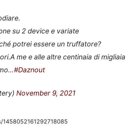
odiare.
ione su 2 device e variate
rché potrei essere un truffatore?
ri.A me e alle altre centinaia di migliaia
amo…
#Daznout
tery)
November 9, 2021
tus/1458052161292718085