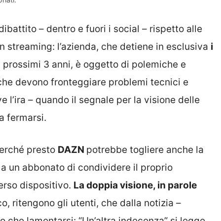
ibattito – dentro e fuori i social – rispetto alle
in streaming: l’azienda, che detiene in esclusiva
i
i prossimi 3 anni, è oggetto di polemiche e
 che devono fronteggiare problemi tecnici e
ve l’ira – quando il segnale per la visione delle
a fermarsi.
 perché presto
DAZN
potrebbe togliere anche la
 a un abbonato di condividere il proprio
erso dispositivo.
La doppia visione, in parole
, ritengono gli utenti, che dalla notizia –
o che lamentarsi: “Un’altra indecenza” si legge