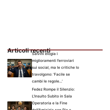
Articoli recenti
Salvini elogia i
miglioramenti ferroviari
sui social, ma le critiche lo
travolgono: ‘Facile se
cambi le regole…’
Fedez Rompe il Silenzio:
L’Insulto Subito in Sala
Operatoria e la Fine
dell’Amicizia con Pio e