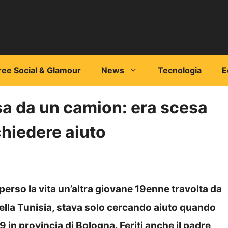
ree Social & Glamour
News
Tecnologia
E
sa da un camion: era scesa
chiedere aiuto
perso la vita un’altra giovane 19enne travolta da
ella Tunisia, stava solo cercando aiuto quando
69 in provincia di Bologna. Feriti anche il padre