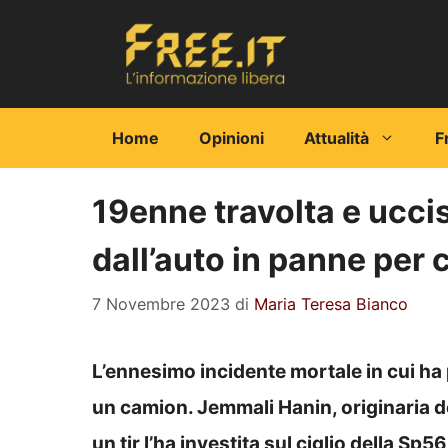
Vai
al
contenuto
Home
Opinioni
Attualità
F
19enne travolta e ucci
dall’auto in panne per 
7 Novembre 2023
di
Maria Teresa Bianco
L’ennesimo incidente mortale in cui ha 
un camion. Jemmali Hanin, originaria d
un tir l’ha investita sul ciglio della Sp5