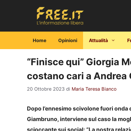
Vai
al
contenuto
Home
Opinioni
Attualità
F
“Finisce qui” Giorgia Me
costano cari a Andrea
20 Ottobre 2023
di
Maria Teresa Bianco
Dopo l’ennesimo scivolone fuori onda d
Giambruno, interviene sul caso la mogl
scioccante sui social: “La nostra relazi