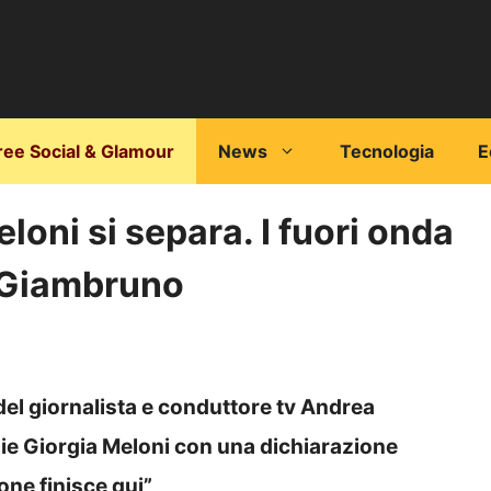
ree Social & Glamour
News
Tecnologia
E
loni si separa. I fuori onda
 Giambruno
el giornalista e conduttore tv Andrea
ie Giorgia Meloni con una dichiarazione
one finisce qui”