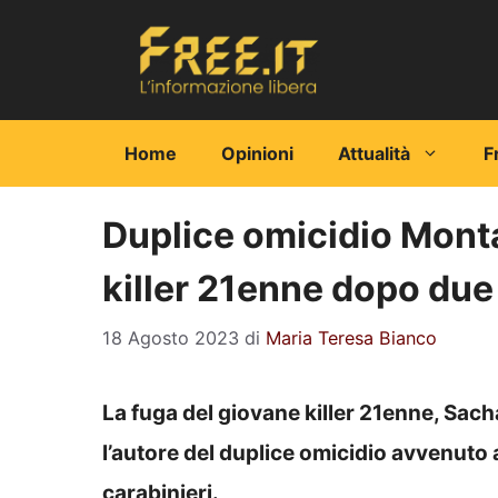
Vai
al
contenuto
Home
Opinioni
Attualità
F
Duplice omicidio Monta
killer 21enne dopo due 
18 Agosto 2023
di
Maria Teresa Bianco
La fuga del giovane killer 21enne, Sac
l’autore del duplice omicidio avvenut
carabinieri.