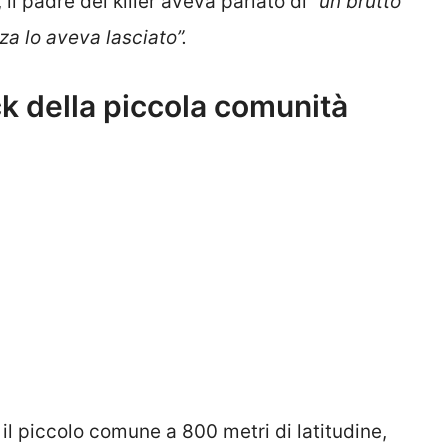
 il padre del killer aveva parlato di
“un brutto
a lo aveva lasciato”.
ock della piccola comunità
l piccolo comune a 800 metri di latitudine,