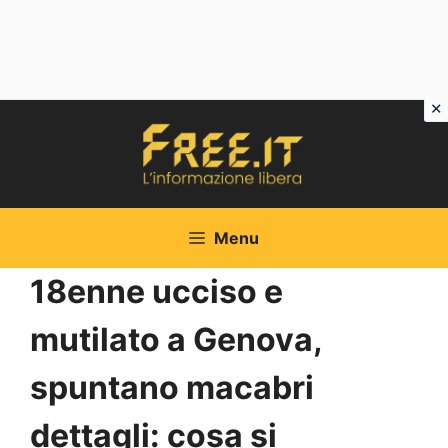
Vai
al
contenuto
Menu
18enne ucciso e
mutilato a Genova,
spuntano macabri
dettagli: cosa si