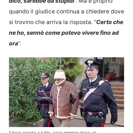
dico, sarebbe da stupidi
“. Ma è proprio
quando il giudice continua a chiedere dove
si trovino che arriva la risposta. “
Certo che
ne ho, sennò come potevo vivere fino ad
ora
“.
Il boss pronto a tutto, cosa emerge dopo un