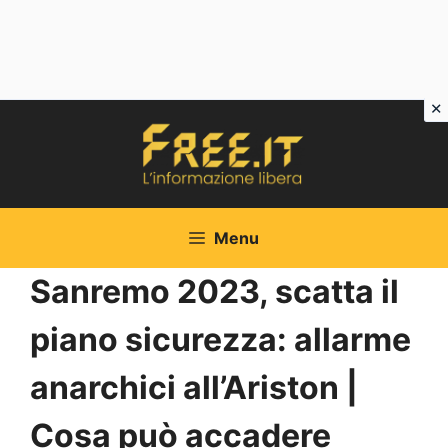
Vai
al
contenuto
Menu
Sanremo 2023, scatta il
piano sicurezza: allarme
anarchici all’Ariston |
Cosa può accadere