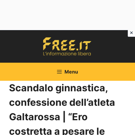
Vai
al
contenuto
Menu
Scandalo ginnastica,
confessione dell’atleta
Galtarossa | “Ero
costretta a pesare le