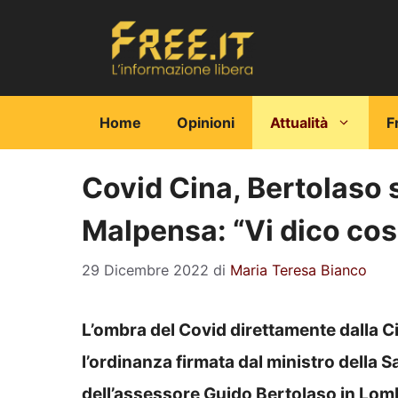
Vai
al
contenuto
Home
Opinioni
Attualità
F
Covid Cina, Bertolaso s
Malpensa: “Vi dico co
29 Dicembre 2022
di
Maria Teresa Bianco
L’ombra del Covid direttamente dalla Cin
l’ordinanza firmata dal ministro della S
dell’assessore Guido Bertolaso in Lombar