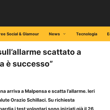
ree Social & Glamour
News
Tecnologia
E
ull’allarme scattato a
sa è successo”
a arriva a Malpensa e scatta l’allarme. Ieri
alute Orazio Schillaci. Su richiesta
dia i test volontari sono iniziati già il 26